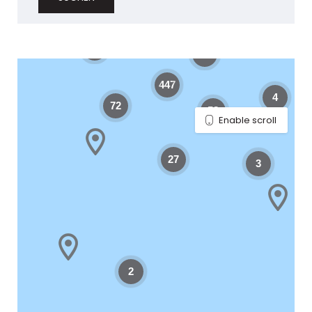
11
55
7
56
11
447
4
72
58
Enable scroll
27
3
2