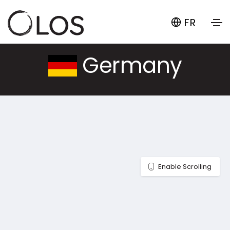
FR
Germany
Enable Scrolling