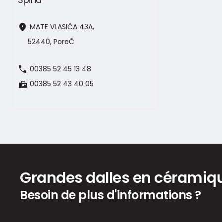
location_on
MATE VLASIĆA 43A,
52440, PoreČ
call
00385 52 45 13 48
fax
00385 52 43 40 05
Grandes dalles en céramiq
Besoin de plus d'informations ?