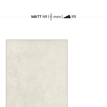
MATT
NR
|
6
mm
|
R9