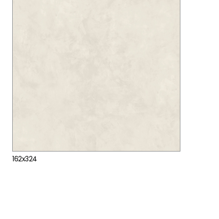
162x324