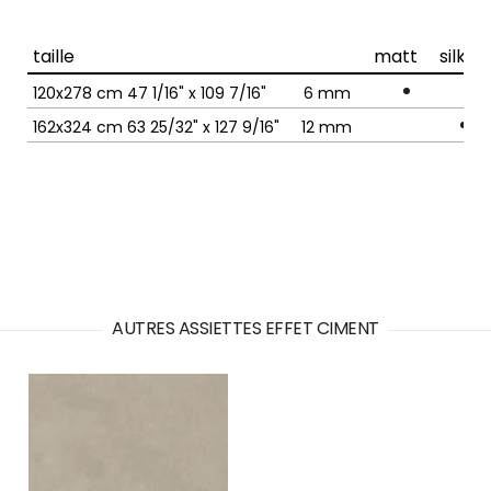
taille
matt
silk
120x278 cm 47 1/16" x 109 7/16"
6
mm
162x324 cm 63 25/32" x 127 9/16"
12
mm
AUTRES ASSIETTES EFFET CIMENT