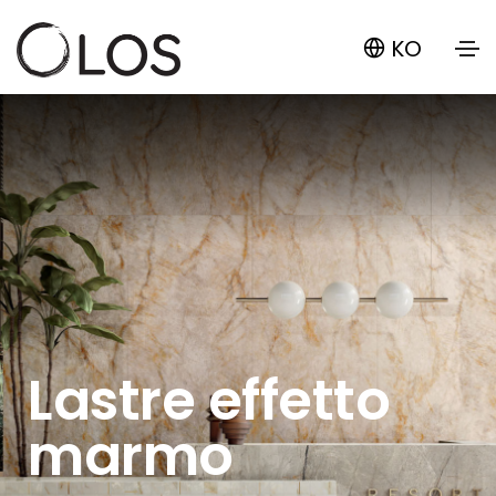
KO
Lastre effetto
marmo