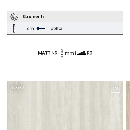
Strumenti
cm
pollici
MATT
NR
|
6
mm
|
R9
120x278
V2