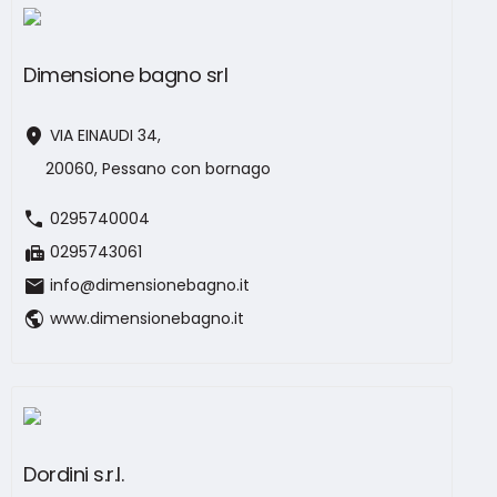
Dimensione bagno srl
location_on
VIA EINAUDI 34,
20060, Pessano con bornago
call
0295740004
fax
0295743061
mail
info@dimensionebagno.it
public
www.dimensionebagno.it
Dordini s.r.l.