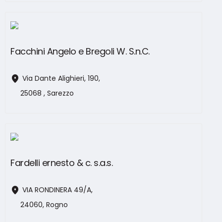
Facchini Angelo e Bregoli W. S.n.C.
location_on
Via Dante Alighieri, 190,
25068 , Sarezzo
Fardelli ernesto & c. s.a.s.
location_on
VIA RONDINERA 49/A,
24060, Rogno