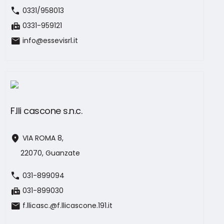
call
0331/958013
fax
0331-959121
mail
info@essevisrl.it
F.lli cascone s.n.c.
location_on
VIA ROMA 8,
22070, Guanzate
call
031-899094
fax
031-899030
mail
f.llicasc.@f.llicascone.191.it