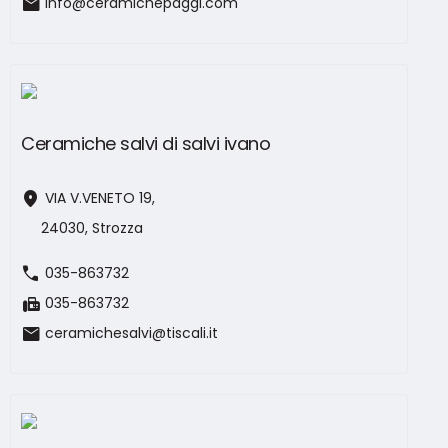
mail
info@ceramichepaggi.com
Ceramiche salvi di salvi ivano
location_on
VIA V.VENETO 19,
24030, Strozza
call
035-863732
fax
035-863732
mail
ceramichesalvi@tiscali.it