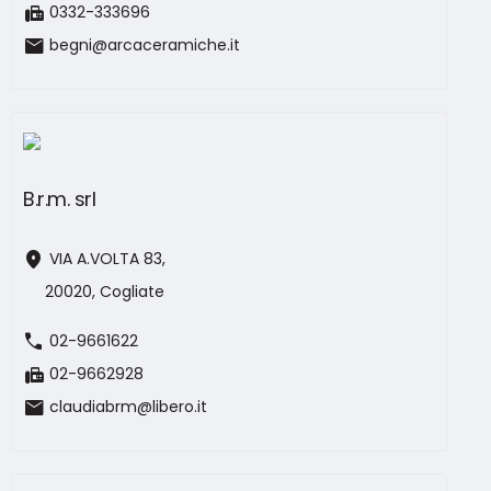
fax
0332-333696
mail
begni@arcaceramiche.it
B.r.m. srl
location_on
VIA A.VOLTA 83,
20020, Cogliate
call
02-9661622
fax
02-9662928
mail
claudiabrm@libero.it