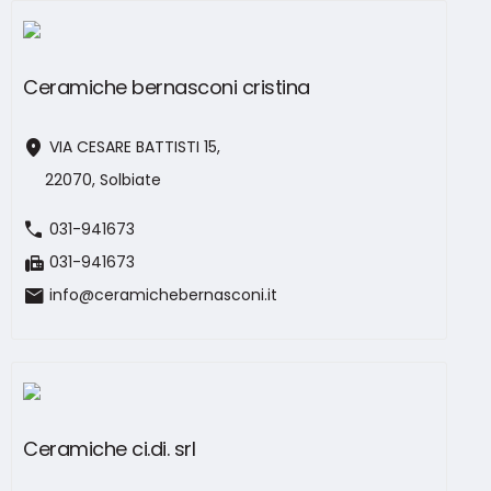
Ceramiche bernasconi cristina
location_on
VIA CESARE BATTISTI 15,
22070, Solbiate
call
031-941673
fax
031-941673
mail
info@ceramichebernasconi.it
Ceramiche ci.di. srl