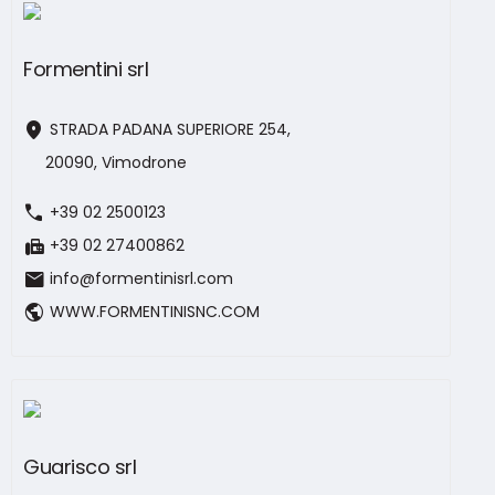
Formentini srl
location_on
STRADA PADANA SUPERIORE 254,
20090, Vimodrone
call
+39 02 2500123
fax
+39 02 27400862
mail
info@formentinisrl.com
public
WWW.FORMENTINISNC.COM
Guarisco srl