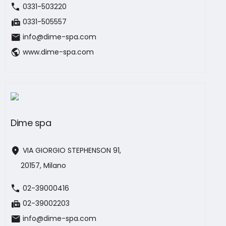
call
0331-503220
fax
0331-505557
mail
info@dime-spa.com
public
www.dime-spa.com
Dime spa
location_on
VIA GIORGIO STEPHENSON 91,
20157, Milano
call
02-39000416
fax
02-39002203
mail
info@dime-spa.com