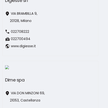
Digiesse srl
location_on
VIA BRAMBILLA 9,
20128, Milano
call
022708222
fax
022700494
public
www.digiesse.it
Dime spa
location_on
VIA DON MINZONI 69,
21053, Castellanza