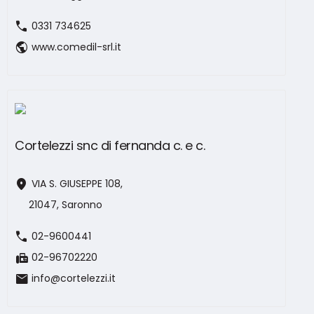
call
0331 734625
public
www.comedil-srl.it
Cortelezzi snc di fernanda c. e c.
location_on
VIA S. GIUSEPPE 108,
21047, Saronno
call
02-9600441
fax
02-96702220
mail
info@cortelezzi.it