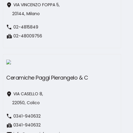
location_on
VIA VINCENZO FOPPA 5,
20144, Milano
call
02-4815849
fax
02-48009756
Ceramiche Paggi Pierangelo & C
location_on
VIA CASELLO 8,
22050, Colico
call
0341-940632
fax
0341-940632