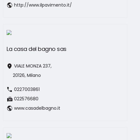
public
http://www.ilpavimento.it/
La casa del bagno sas
location_on
VIALE MONZA 237,
20126, Milano
call
0227003861
fax
022576680
public
www.casadelbagno.it