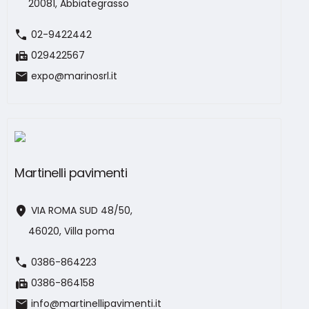
20081, Abbiategrasso
call
02-9422442
fax
029422567
mail
expo@marinosrl.it
Martinelli pavimenti
location_on
VIA ROMA SUD 48/50,
46020, Villa poma
call
0386-864223
fax
0386-864158
mail
info@martinellipavimenti.it