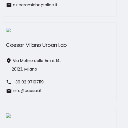
mail
c.r.ceramiche@alice.it
Caesar Milano Urban Lab
location_on
Via Molino delle Armi, 14,
20123, Milano
call
+39 02 97107119
mail
info@caesar.it