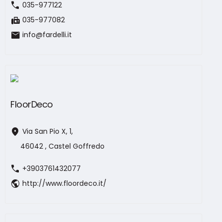
call
035-977122
fax
035-977082
mail
info@fardelli.it
FloorDeco
location_on
Via San Pio X, 1,
46042 , Castel Goffredo
call
+3903761432077
public
http://www.floordeco.it/