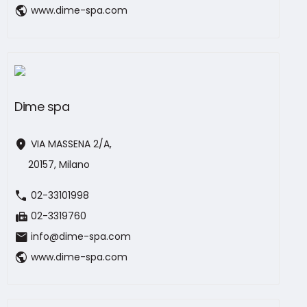
public
www.dime-spa.com
Dime spa
location_on
VIA MASSENA 2/A,
20157, Milano
call
02-33101998
fax
02-3319760
mail
info@dime-spa.com
public
www.dime-spa.com