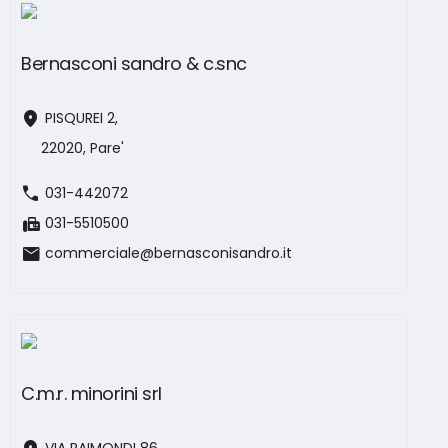
Bernasconi sandro & c.snc
location_on
PISQUREI 2,
22020, Pare'
call
031-442072
fax
031-5510500
mail
commerciale@bernasconisandro.it
C.m.r. minorini srl