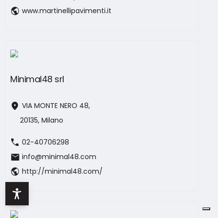
public
www.martinellipavimenti.it
Minimal48 srl
location_on
VIA MONTE NERO 48,
20135, Milano
call
02-40706298
mail
info@minimal48.com
public
http://minimal48.com/