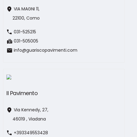
location_on
VIA MAGNI 11,
22100, Como
call
031-525215
fax
031-505005
mail
info@guariscopavimenti.com
Il Pavimento
location_on
Via Kennedy, 27,
46019 , Viadana
call
+393349553428