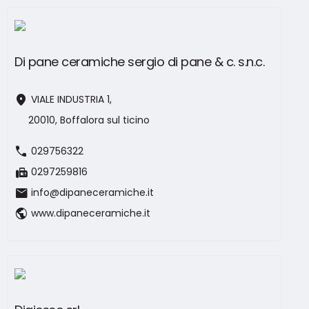
Di pane ceramiche sergio di pane & c. s.n.c.
location_on
VIALE INDUSTRIA 1,
20010, Boffalora sul ticino
call
029756322
fax
0297259816
mail
info@dipaneceramiche.it
public
www.dipaneceramiche.it