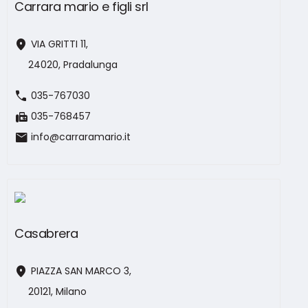
Carrara mario e figli srl
location_on
VIA GRITTI 11,
24020, Pradalunga
call
035-767030
fax
035-768457
mail
info@carraramario.it
Casabrera
location_on
PIAZZA SAN MARCO 3,
20121, Milano