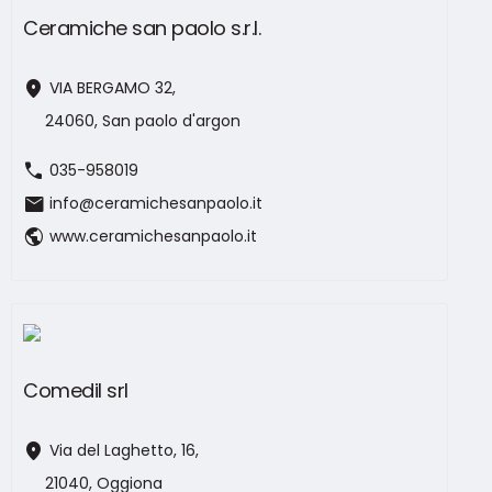
Ceramiche san paolo s.r.l.
location_on
VIA BERGAMO 32,
24060, San paolo d'argon
call
035-958019
mail
info@ceramichesanpaolo.it
public
www.ceramichesanpaolo.it
Comedil srl
location_on
Via del Laghetto, 16,
21040, Oggiona