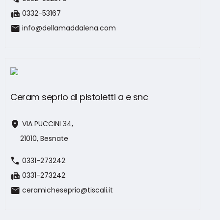
fax
0332-53167
mail
info@dellamaddalena.com
Ceram seprio di pistoletti a e snc
location_on
VIA PUCCINI 34,
21010, Besnate
call
0331-273242
fax
0331-273242
mail
ceramicheseprio@tiscali.it