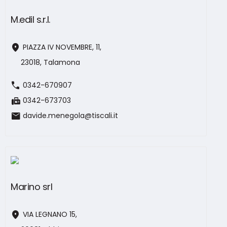
M.edil s.r.l.
location_on
PIAZZA IV NOVEMBRE, 11,
23018, Talamona
call
0342-670907
fax
0342-673703
mail
davide.menegola@tiscali.it
Marino srl
location_on
VIA LEGNANO 15,