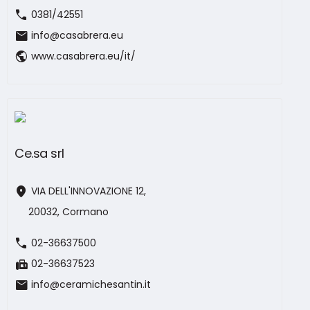
call
0381/42551
mail
info@casabrera.eu
public
www.casabrera.eu/it/
Ce.sa srl
location_on
VIA DELL'INNOVAZIONE 12,
20032, Cormano
call
02-36637500
fax
02-36637523
mail
info@ceramichesantin.it