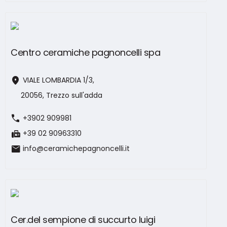
Centro ceramiche pagnoncelli spa
location_on
VIALE LOMBARDIA 1/3,
20056, Trezzo sull'adda
call
+3902 909981
fax
+39 02 90963310
mail
info@ceramichepagnoncelli.it
Cer.del sempione di succurto luigi