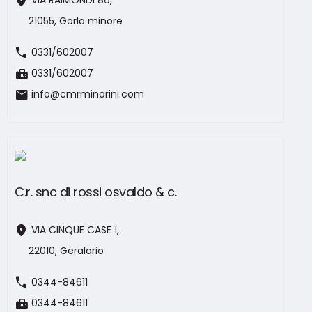
location_on
VIA RAIMONDI 86,
21055, Gorla minore
call
0331/602007
fax
0331/602007
mail
info@cmrminorini.com
C.r. snc di rossi osvaldo & c.
location_on
VIA CINQUE CASE 1,
22010, Geralario
call
0344-84611
fax
0344-84611