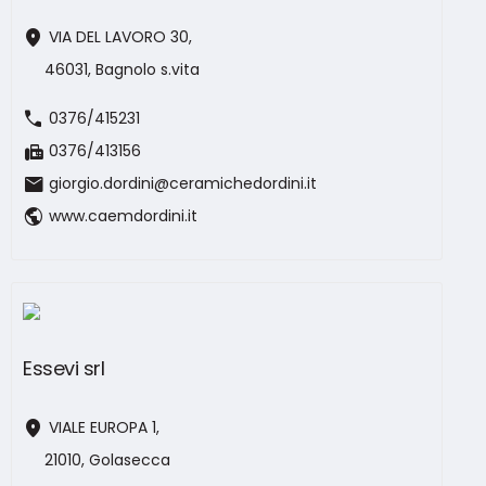
location_on
VIA DEL LAVORO 30,
46031, Bagnolo s.vita
call
0376/415231
fax
0376/413156
mail
giorgio.dordini@ceramichedordini.it
public
www.caemdordini.it
Essevi srl
location_on
VIALE EUROPA 1,
21010, Golasecca