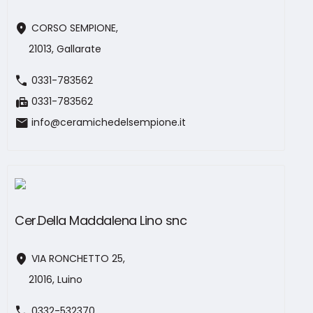
location_on
CORSO SEMPIONE,
21013, Gallarate
call
0331-783562
fax
0331-783562
mail
info@ceramichedelsempione.it
Cer.Della Maddalena Lino snc
location_on
VIA RONCHETTO 25,
21016, Luino
call
0332-532370