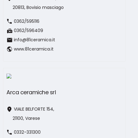
20813, Bovisio masciago
call
0362/595116
fax
0362/596409
mail
info@81ceramica.it
public
www.81ceramica.it
Arca ceramiche srl
location_on
VIALE BELFORTE 154,
21100, Varese
call
0332-331300