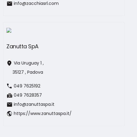
mail
info@zacchiasrl.com
Zanutta SpA
location_on
Via Uruguay 1 ,
35127 , Padova
call
049 7625192
fax
049 7628357
mail
info@zanuttaspa.it
public
https://www.zanuttaspa.it/