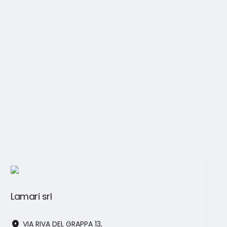
Lamari srl
location_on
VIA RIVA DEL GRAPPA 13,