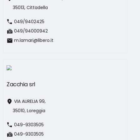
35013, Cittadella
call
049/9402425
fax
049/94000942
mail
m.lamari@libero.it
Zacchia srl
location_on
VIA AURELIA 99,
35010, Loreggia
call
049-9303505
fax
049-9303505