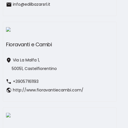
mail
info@edilbazarsrl.it
Fioravanti e Cambi
location_on
Via La Malfa 1,
50051, Castelfiorentino
call
+39057161193
public
http://www.fioravantiecambi.com/