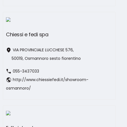
Chiessi e fedi spa
location_on
VIA PROVINCIALE LUCCHESE 576,
50019, Osmannoro sesto fiorentino
call
055-3437033
public
http://www.chiessiefedi.it/showroom-
osmannoro/