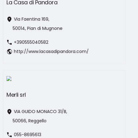
La Casa di Pandora
location_on
Via Faentina 169,
50014, Pian di Mugnone
call
+390555040582
public
http://www.lacasadipandora.com/
Merli srl
location_on
VIA GUIDO MONACO 31/B,
50066, Reggello
call
055-8695613