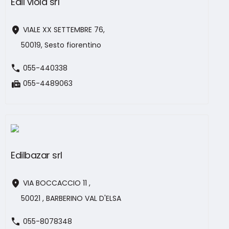
Edil viola srl
location_on
VIALE XX SETTEMBRE 76,
50019, Sesto fiorentino
call
055-440338
fax
055-4489063
Edilbazar srl
location_on
VIA BOCCACCIO 11 ,
50021 , BARBERINO VAL D'ELSA
call
055-8078348