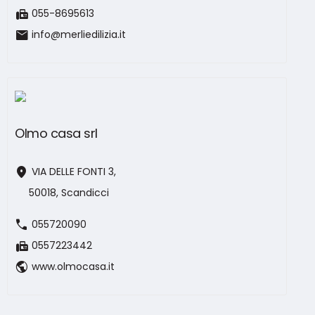
fax
055-8695613
mail
info@merliedilizia.it
Olmo casa srl
location_on
VIA DELLE FONTI 3,
50018, Scandicci
call
055720090
fax
0557223442
public
www.olmocasa.it