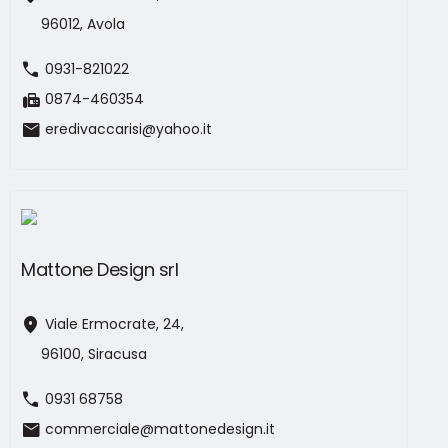
96012, Avola
call
0931-821022
fax
0874-460354
mail
eredivaccarisi@yahoo.it
Mattone Design srl
location_on
Viale Ermocrate, 24,
96100, Siracusa
call
0931 68758
mail
commerciale@mattonedesign.it