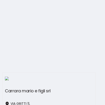
Carrara mario e figli srl
location_on
VIA GRITTI 11,