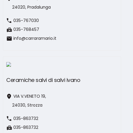
24020, Pradalunga
call
035-767030
fax
035-768457
mail
info@carraramario.it
Ceramiche salvi di salvi ivano
location_on
VIA V.VENETO 19,
24030, Strozza
call
035-863732
fax
035-863732