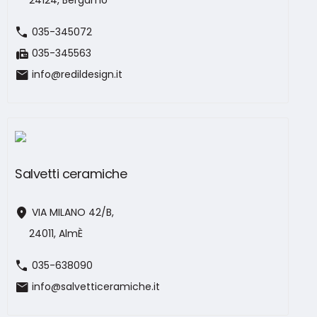
24124, Bergamo
call
035-345072
fax
035-345563
mail
info@redildesign.it
Salvetti ceramiche
location_on
VIA MILANO 42/B,
24011, AlmÈ
call
035-638090
mail
info@salvetticeramiche.it