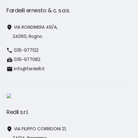
Fardelli ernesto & c. s.a.s.
location_on
VIA RONDINERA 49/A,
24060, Rogno
call
035-977122
fax
035-977082
mail
info@fardelli.it
Redil s.r.l.
location_on
VIA FILIPPO CORRIDONI 21,