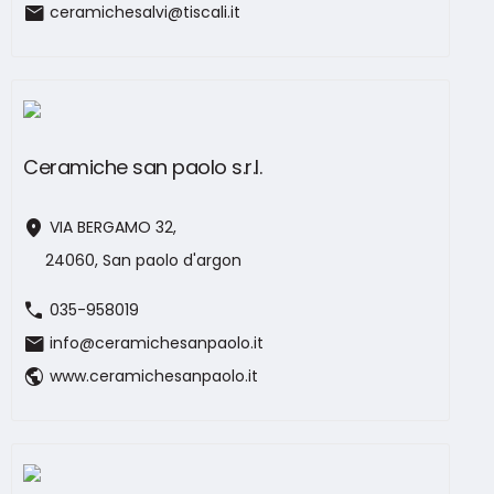
mail
ceramichesalvi@tiscali.it
Ceramiche san paolo s.r.l.
location_on
VIA BERGAMO 32,
24060, San paolo d'argon
call
035-958019
mail
info@ceramichesanpaolo.it
public
www.ceramichesanpaolo.it