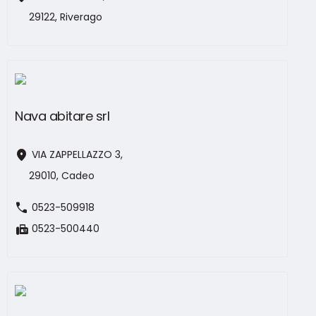
29122, Riverago
Nava abitare srl
location_on
VIA ZAPPELLAZZO 3,
29010, Cadeo
call
0523-509918
fax
0523-500440