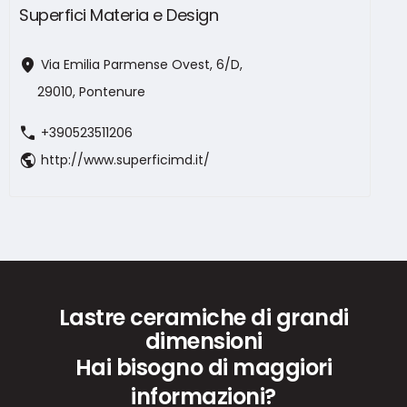
Superfici Materia e Design
location_on
Via Emilia Parmense Ovest, 6/D,
29010, Pontenure
call
+390523511206
public
http://www.superficimd.it/
Lastre ceramiche di grandi
dimensioni
Hai bisogno di maggiori
informazioni?