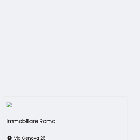
Immobiliare Roma
location_on
Via Genova 26,