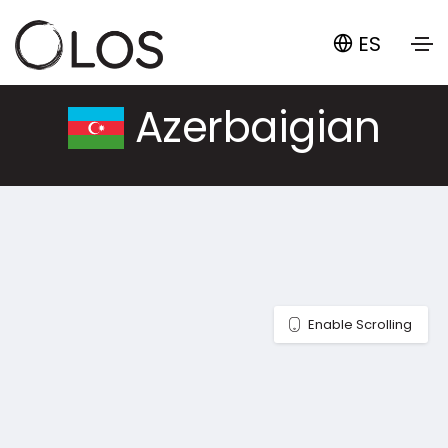
ES
Azerbaigian
Enable Scrolling